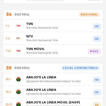
34
593 MHz
NACIONAL
TVN
7.1
HD
Televisión Nacional de Chile
NTV
7.2
HD
Televisión Nacional de Chile
TVN MÓVIL
7.31
MÓVIL
Televisión Nacional de Chile
35
599 MHz
LOCAL COMUNITARIO
ABAJO'E LA LÍNEA
35.1
HD
Agrupación de Audiovisualistas Abajo e' la Línea
ABAJO'E LA LÍNEA
35.2
HD
Agrupación de Audiovisualistas Abajo e' la Línea
ABAJO'E LA LÍNEA MÓVIL (240P)
35.31
SD