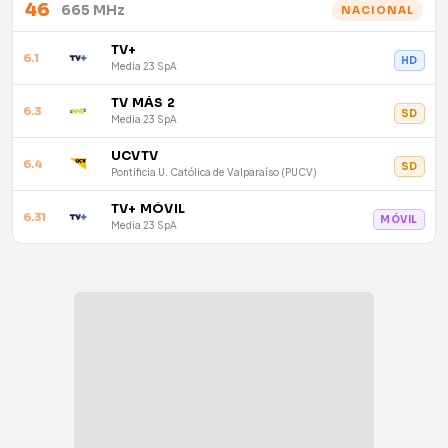
46
665 MHz
NACIONAL
TV+
6.1
HD
Media 23 SpA
TV MÁS 2
6.3
SD
Media 23 SpA
UCVTV
6.4
SD
Pontificia U. Católica de Valparaíso (PUCV)
TV+ MÓVIL
6.31
MÓVIL
Media 23 SpA