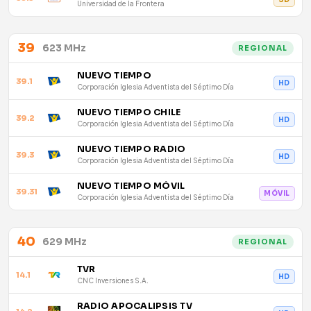
Universidad de la Frontera
39
623 MHz
REGIONAL
NUEVO TIEMPO
39.1
HD
Corporación Iglesia Adventista del Séptimo Día
NUEVO TIEMPO CHILE
39.2
HD
Corporación Iglesia Adventista del Séptimo Día
NUEVO TIEMPO RADIO
39.3
HD
Corporación Iglesia Adventista del Séptimo Día
NUEVO TIEMPO MÓVIL
39.31
MÓVIL
Corporación Iglesia Adventista del Séptimo Día
40
629 MHz
REGIONAL
TVR
14.1
HD
CNC Inversiones S.A.
RADIO APOCALIPSIS TV