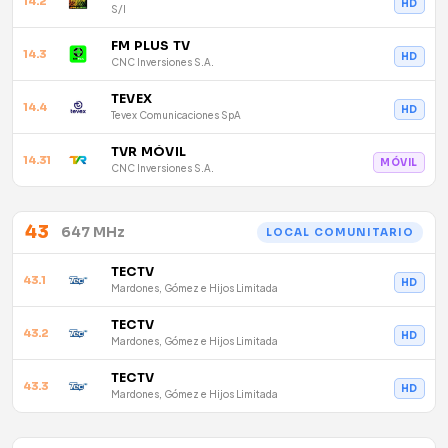
14.2
HD
S/I
FM PLUS TV
14.3
HD
CNC Inversiones S.A.
TEVEX
14.4
HD
Tevex Comunicaciones SpA
TVR MÓVIL
14.31
MÓVIL
CNC Inversiones S.A.
43
647 MHz
LOCAL COMUNITARIO
TECTV
43.1
HD
Mardones, Gómez e Hijos Limitada
TECTV
43.2
HD
Mardones, Gómez e Hijos Limitada
TECTV
43.3
HD
Mardones, Gómez e Hijos Limitada