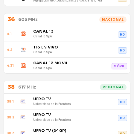
Agrupación de Audiovisualistas Abajo e' la Línea
36
605 MHz
NACIONAL
CANAL 13
4.1
HD
Canal 13 SpA
T13 EN VIVO
4.2
HD
Canal 13 SpA
CANAL 13 MÓVIL
4.31
MÓVIL
Canal 13 SpA
38
617 MHz
REGIONAL
UFRO TV
38.1
HD
Universidad de la Frontera
UFRO TV
38.2
HD
Universidad de la Frontera
UFRO TV (240P)
38.3
SD