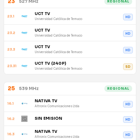
23
527 MHz
REGIONAL
UCT TV
23.1
HD
Universidad Católica de Temuco
UCT TV
23.2
HD
Universidad Católica de Temuco
UCT TV
23.3
HD
Universidad Católica de Temuco
UCT TV (240P)
23.31
SD
Universidad Católica de Temuco
25
539 MHz
REGIONAL
NATIVA TV
16.1
HD
Altronix Comunicaciones Ltda
SIN EMISIÓN
16.2
HD
NATIVA TV
16.3
HD
Altronix Comunicaciones Ltda