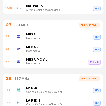
NATIVA TV
16.31
HD
Altronix Comunicaciones Ltda
27
551 MHz
NACIONAL
MEGA
5.1
HD
Megamedia
MEGA 2
5.2
HD
Megamedia
MEGA MÓVIL
5.31
MÓVIL
Megamedia
28
557 MHz
NACIONAL
LA RED
13.1
HD
Compañía Chilena de Televisión
LA RED 2
13.2
HD
Compañía Chilena de Televisión