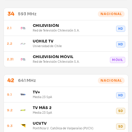
34
593 MHz
NACIONAL
CHILEVISIÓN
2.1
HD
Red de Televisión Chilevisión S.A.
UCHILE TV
2.2
HD
Universidad de Chile
CHILEVISIÓN MÓVIL
2.31
MÓVIL
Red de Televisión Chilevisión S.A.
42
641 MHz
NACIONAL
TV+
9.1
HD
Media 23 SpA
TV MÁS 2
9.2
SD
Media 23 SpA
UCVTV
9.3
SD
Pontificia U. Católica de Valparaíso (PUCV)