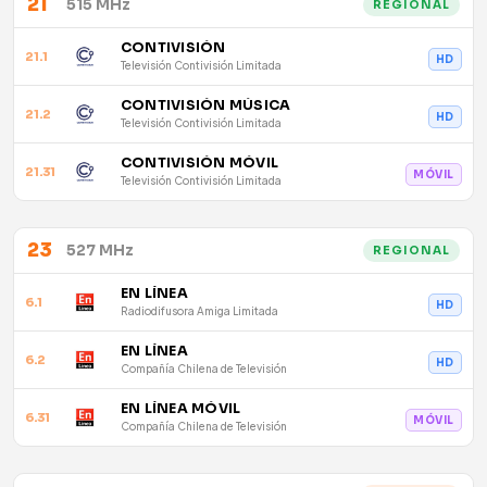
21
515 MHz
REGIONAL
CONTIVISIÓN
21.1
HD
Televisión Contivisión Limitada
CONTIVISIÓN MÚSICA
21.2
HD
Televisión Contivisión Limitada
CONTIVISIÓN MÓVIL
21.31
MÓVIL
Televisión Contivisión Limitada
23
527 MHz
REGIONAL
EN LÍNEA
6.1
HD
Radiodifusora Amiga Limitada
EN LÍNEA
6.2
HD
Compañía Chilena de Televisión
EN LÍNEA MÓVIL
6.31
MÓVIL
Compañía Chilena de Televisión