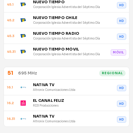
NUEVO TIEMPO
45.1
HD
Corporación Iglesia Adventista del Séptimo Día
NUEVO TIEMPO CHILE
45.2
HD
Corporación Iglesia Adventista del Séptimo Día
NUEVO TIEMPO RADIO
45.3
HD
Corporación Iglesia Adventista del Séptimo Día
NUEVO TIEMPO MÓVIL
45.31
MÓVIL
Corporación Iglesia Adventista del Séptimo Día
51
695 MHz
REGIONAL
NATIVA TV
16.1
HD
Altronix Comunicaciones Ltda
EL CANAL FELIZ
16.2
HD
RD3 Producciones
NATIVA TV
16.31
HD
Altronix Comunicaciones Ltda