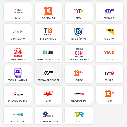
CHV
CANAL 13
NTV
MEGA 2
UCHILE TV
T13 EN VIVO
BIOBÍO TV
UCVTV
24 HORAS
MEGANOTICIAS
CHV NOTICIAS
VÍA X
ZONA LATINA
MEGA FICCIÓN
13REC
TVN 3
CHV DE CULTO
ETC
SENPAI TV
13C
TVUSACH
CANAL 9 CCP
TVR