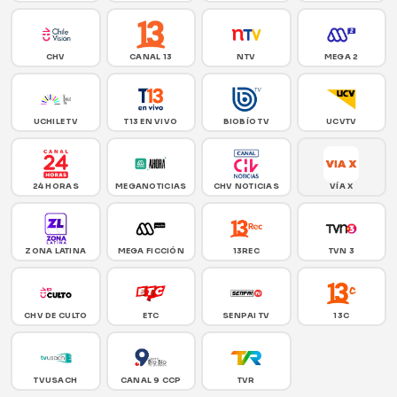
CHV
CANAL 13
NTV
MEGA 2
UCHILE TV
T13 EN VIVO
BIOBÍO TV
UCVTV
24 HORAS
MEGANOTICIAS
CHV NOTICIAS
VÍA X
ZONA LATINA
MEGA FICCIÓN
13REC
TVN 3
CHV DE CULTO
ETC
SENPAI TV
13C
TVUSACH
CANAL 9 CCP
TVR