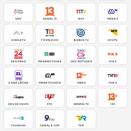
CHV
CANAL 13
NTV
MEGA 2
UCHILE TV
T13 EN VIVO
BIOBÍO TV
UCVTV
24 HORAS
MEGANOTICIAS
CHV NOTICIAS
VÍA X
ZONA LATINA
MEGA FICCIÓN
13REC
TVN 3
CHV DE CULTO
ETC
SENPAI TV
13C
TVUSACH
CANAL 9 CCP
TVR