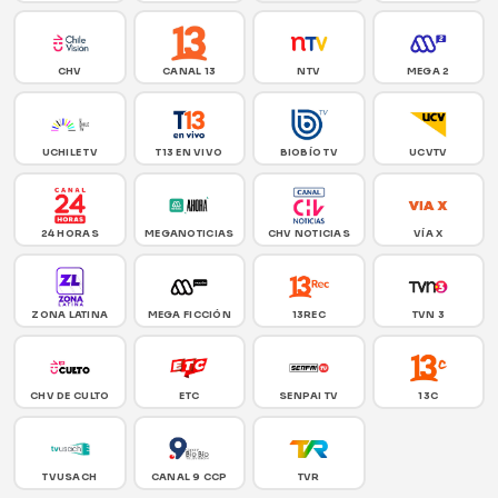
CHV
CANAL 13
NTV
MEGA 2
UCHILE TV
T13 EN VIVO
BIOBÍO TV
UCVTV
24 HORAS
MEGANOTICIAS
CHV NOTICIAS
VÍA X
ZONA LATINA
MEGA FICCIÓN
13REC
TVN 3
CHV DE CULTO
ETC
SENPAI TV
13C
TVUSACH
CANAL 9 CCP
TVR