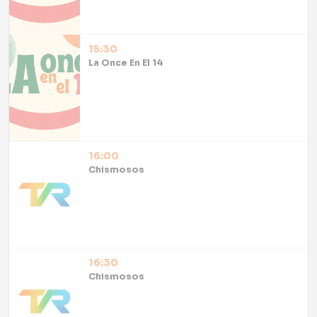
15:30
La Once En El 14
16:00
Chismosos
16:30
Chismosos