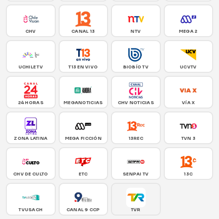
CHV
CANAL 13
NTV
MEGA 2
UCHILE TV
T13 EN VIVO
BIOBÍO TV
UCVTV
24 HORAS
MEGANOTICIAS
CHV NOTICIAS
VÍA X
ZONA LATINA
MEGA FICCIÓN
13REC
TVN 3
CHV DE CULTO
ETC
SENPAI TV
13C
TVUSACH
CANAL 9 CCP
TVR