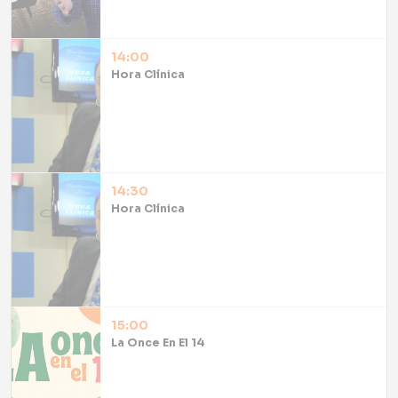
14:00
Hora Clínica
14:30
Hora Clínica
15:00
La Once En El 14